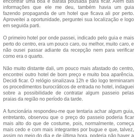
encontrar uma boa e barata pousada para ficar. Além das
informações que ele me deu, também havia um guia
fazendo propaganda de um hotel que ficava ali por perto.
Aproveitei a oportunidade, perguntei sua localização e logo
em seguida parti.
O primeiro hotel por onde passei, indicado pelo guia e mais
perto do centro, era um pouco caro, ou melhor, muito caro, e
não ousei passar adiante da recepção nem para verificar
como era o quarto.
Não muito distante dali, um pouco mais afastado do centro,
encontrei outro hotel de bom preço e muito boa aparência.
Decidi ficar. O relógio sinalizava 12h e tão logo terminaram
os procedimentos burocráticos de entrada no hotel, indaguei
sobre a possibilidade de contratar algum passeio pelas
praias da região no período da tarde.
A funcionária respondeu-me que tentaria achar algum guia,
entretanto, observou que o preço do passeio poderia ficar
mais alto do que de costume, pois, normalmente, começa
mais cedo e com mais integrantes por bugue e que, talvez,
assim no meio do dia e de última hora, poderia não haver a