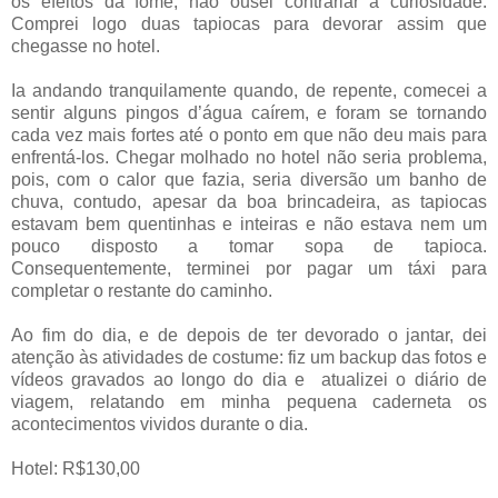
os efeitos da fome, não ousei contrariar a curiosidade.
Comprei logo duas tapiocas para devorar assim que
chegasse no hotel.
Ia andando tranquilamente quando, de repente, comecei a
sentir alguns pingos d’água caírem, e foram se tornando
cada vez mais fortes até o ponto em que não deu mais para
enfrentá-los. Chegar molhado no hotel não seria problema,
pois, com o calor que fazia, seria diversão um banho de
chuva, contudo, apesar da boa brincadeira, as tapiocas
estavam bem quentinhas e inteiras e não estava nem um
pouco disposto a tomar sopa de tapioca.
Consequentemente, terminei por pagar um táxi para
completar o restante do caminho.
Ao fim do dia, e de depois de ter devorado o jantar, dei
atenção às atividades de costume: fiz um backup das fotos e
vídeos gravados ao longo do dia e atualizei o diário de
viagem, relatando em minha pequena caderneta os
acontecimentos vividos durante o dia.
Hotel: R$130,00