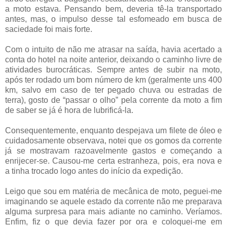
a moto estava. Pensando bem, deveria tê-la transportado
antes, mas, o impulso desse tal esfomeado em busca de
saciedade foi mais forte.
Com o intuito de não me atrasar na saída, havia acertado a
conta do hotel na noite anterior, deixando o caminho livre de
atividades burocráticas. Sempre antes de subir na moto,
após ter rodado um bom número de km (geralmente uns 400
km, salvo em caso de ter pegado chuva ou estradas de
terra), gosto de “passar o olho” pela corrente da moto a fim
de saber se já é hora de lubrificá-la.
Consequentemente, enquanto despejava um filete de óleo e
cuidadosamente observava, notei que os gomos da corrente
já se mostravam razoavelmente gastos e começando a
enrijecer-se. Causou-me certa estranheza, pois, era nova e
a tinha trocado logo antes do início da expedição.
Leigo que sou em matéria de mecânica de moto, peguei-me
imaginando se aquele estado da corrente não me preparava
alguma surpresa para mais adiante no caminho. Veríamos.
Enfim, fiz o que devia fazer por ora e coloquei-me em