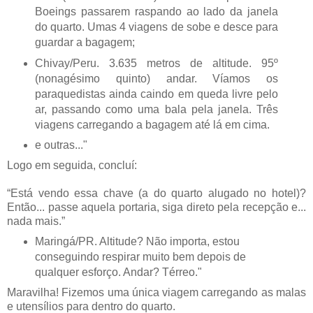
Boeings passarem raspando ao lado da janela
do quarto. Umas 4 viagens de sobe e desce para
guardar a bagagem;
Chivay/Peru. 3.635 metros de altitude. 95º
(nonagésimo quinto) andar. Víamos os
paraquedistas ainda caindo em queda livre pelo
ar, passando como uma bala pela janela. Três
viagens carregando a bagagem até lá em cima.
e outras..."
Logo em seguida, concluí:
“Está vendo essa chave (a do quarto alugado no hotel)?
Então... passe aquela portaria, siga direto pela recepção e...
nada mais.”
Maringá/PR. Altitude? Não importa, estou
conseguindo respirar muito bem depois de
qualquer esforço. Andar? Térreo."
Maravilha! Fizemos uma única viagem carregando as malas
e utensílios para dentro do quarto.