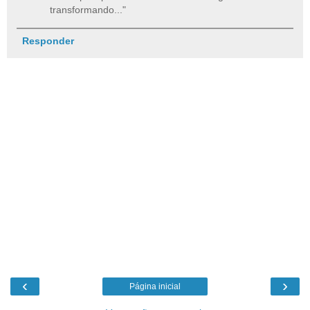
transformando..."
Responder
‹
›
Página inicial